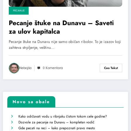
PECANJE
Pecanje štuke na Dunavu – Saveti
za ulov kapitalca
Pecanje štuke na Dunavu nije samo običan ribolov. To je izazov koji
zahteva strpljenje, veštinu…
Nebojša
0 Komentara
Ceo Tekst
Novo sa obale
Kako održavati vodu u ribnjaku čistom tokom cele godine?
Dozvole za pecanje na Dunavu – kompletan vodič
Gde pecati na reci – kako prepoznati pravo mesto