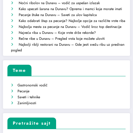
Noćni ribolov na Dunavu – vodič za uspešan izlazak
Kako upecati šarana na Dunavu? Oprema i mamci koje morate imati
Pecanje štuke na Dunavu – Saveti za ulov kapitalca
Kako odabrati štap za pecanje? Najbolje opcije za različite vrste riba
Najbolja mesta za pecanje na Dunavu – Vodič kroz top destinacije
Najveća riba u Dunavu – Koje vrste drže rekorde?
Rečne ribe u Dunavu – Pregled vrsta koje možete uloviti
Najbolji riblji restorani na Dunavu – Gde jesti svežu ribu uz predivan
pogled
Teme
Gastronomski vodič
Pecanje
Saveti i tehnike
Zanimljivosti
Pretražite sajt