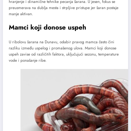
hranjenje i dinamične tehnike pecanja šarana. U jesen, fokus se
preusmerava na dublja mesta i strpljive pristupe jer šaran postaje
manje aktivan.
Mamci koji donose uspeh
U ribolovu šarana na Dunavu, odabir pravog mamca često čini
razliku između uspelog i promašenog ulova. Mamci koji donose
uspeh zavise od različitih faktora, uključujući sezonu, temperature
vode i ponašanje ribe.