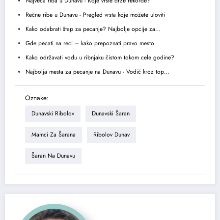
Najveća riba u Dunavu - Koje vrste drže rekorde?
Rečne ribe u Dunavu - Pregled vrsta koje možete uloviti
Kako odabrati štap za pecanje? Najbolje opcije za…
Gde pecati na reci – kako prepoznati pravo mesto
Kako održavati vodu u ribnjaku čistom tokom cele godine?
Najbolja mesta za pecanje na Dunavu - Vodič kroz top…
Oznake:
Dunavski Ribolov
Dunavski Šaran
Mamci Za Šarana
Ribolov Dunav
Šaran Na Dunavu