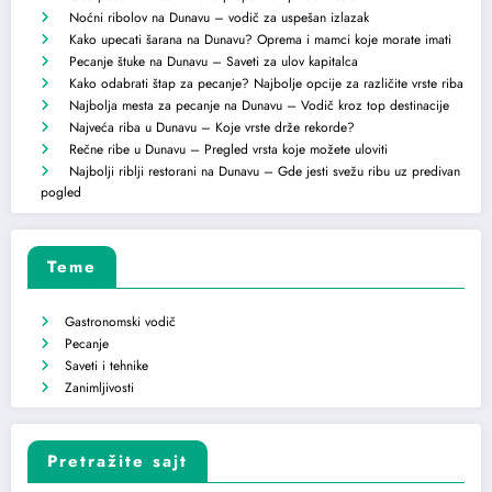
Noćni ribolov na Dunavu – vodič za uspešan izlazak
Kako upecati šarana na Dunavu? Oprema i mamci koje morate imati
Pecanje štuke na Dunavu – Saveti za ulov kapitalca
Kako odabrati štap za pecanje? Najbolje opcije za različite vrste riba
Najbolja mesta za pecanje na Dunavu – Vodič kroz top destinacije
Najveća riba u Dunavu – Koje vrste drže rekorde?
Rečne ribe u Dunavu – Pregled vrsta koje možete uloviti
Najbolji riblji restorani na Dunavu – Gde jesti svežu ribu uz predivan
pogled
Teme
Gastronomski vodič
Pecanje
Saveti i tehnike
Zanimljivosti
Pretražite sajt