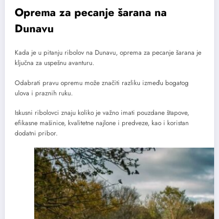
Oprema za pecanje šarana na
Dunavu
Kada je u pitanju ribolov na Dunavu, oprema za pecanje šarana je
ključna za uspešnu avanturu.
Odabrati pravu opremu može značiti razliku između bogatog
ulova i praznih ruku.
Iskusni ribolovci znaju koliko je važno imati pouzdane štapove,
efikasne mašinice, kvalitetne najlone i predveze, kao i koristan
dodatni pribor.