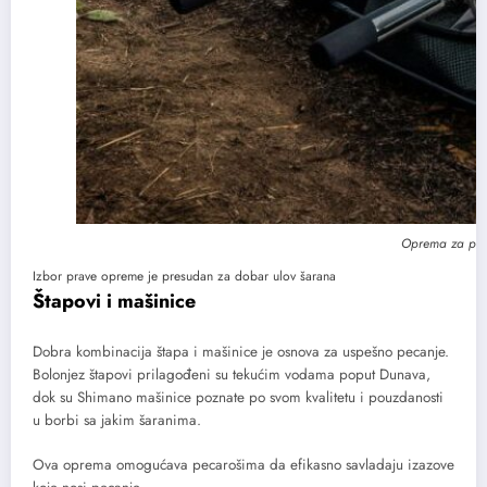
Oprema za pec
Izbor prave opreme je presudan za dobar ulov šarana
Štapovi i mašinice
Dobra kombinacija štapa i mašinice je osnova za uspešno pecanje.
Bolonjez štapovi prilagođeni su tekućim vodama poput Dunava,
dok su Shimano mašinice poznate po svom kvalitetu i pouzdanosti
u borbi sa jakim šaranima.
Ova oprema omogućava pecarošima da efikasno savladaju izazove