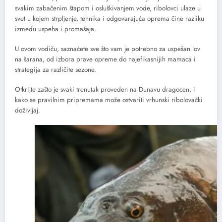
svakim zabačenim štapom i osluškivanjem vode, ribolovci ulaze u
svet u kojem strpljenje, tehnika i odgovarajuća oprema čine razliku
između uspeha i promašaja.
U ovom vodiču, saznaćete sve što vam je potrebno za uspešan lov
na šarana, od izbora prave opreme do najefikasnijih mamaca i
strategija za različite sezone.
Otkrijte zašto je svaki trenutak proveden na Dunavu dragocen, i
kako se pravilnim pripremama može ostvariti vrhunski ribolovački
doživljaj.