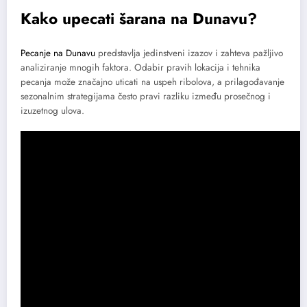
Kako upecati šarana na Dunavu?
Pecanje na Dunavu
predstavlja jedinstveni izazov i zahteva pažljivo
analiziranje mnogih faktora. Odabir pravih lokacija i tehnika
pecanja može značajno uticati na uspeh ribolova, a prilagođavanje
sezonalnim strategijama često pravi razliku između prosečnog i
izuzetnog ulova.