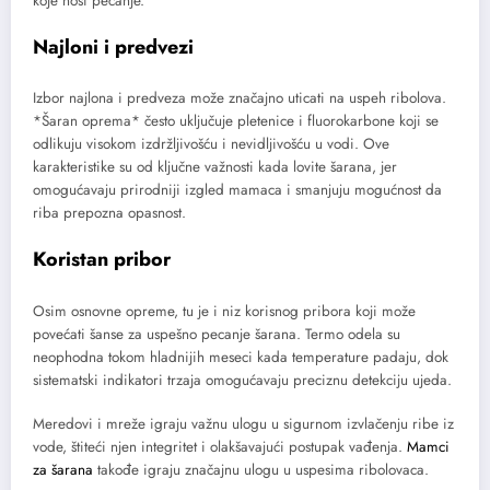
koje nosi pecanje.
Najloni i predvezi
Izbor najlona i predveza može značajno uticati na uspeh ribolova.
*Šaran oprema* često uključuje pletenice i fluorokarbone koji se
odlikuju visokom izdržljivošću i nevidljivošću u vodi. Ove
karakteristike su od ključne važnosti kada lovite šarana, jer
omogućavaju prirodniji izgled mamaca i smanjuju mogućnost da
riba prepozna opasnost.
Koristan pribor
Osim osnovne opreme, tu je i niz korisnog pribora koji može
povećati šanse za uspešno pecanje šarana. Termo odela su
neophodna tokom hladnijih meseci kada temperature padaju, dok
sistematski indikatori trzaja omogućavaju preciznu detekciju ujeda.
Meredovi i mreže igraju važnu ulogu u sigurnom izvlačenju ribe iz
vode, štiteći njen integritet i olakšavajući postupak vađenja.
Mamci
za šarana
takođe igraju značajnu ulogu u uspesima ribolovaca.