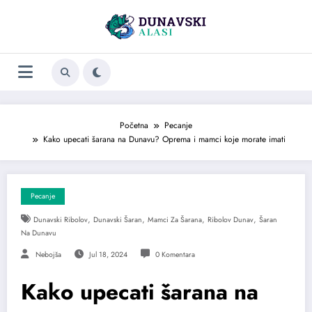
Skoči
na
sadržaj
Početna
Pecanje
Kako upecati šarana na Dunavu? Oprema i mamci koje morate imati
Pecanje
,
,
,
,
Dunavski Ribolov
Dunavski Šaran
Mamci Za Šarana
Ribolov Dunav
Šaran
Na Dunavu
Nebojša
Jul 18, 2024
0 Komentara
Kako upecati šarana na