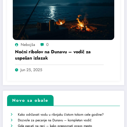
Nebojša
0
Noćni ribolov na Dunavu – vodič za
uspešan izlazak
Jun 25, 2025
Novo sa obale
Kako održavati vodu u ribnjaku čistom tokom cele godine?
Dozvole za pecanje na Dunavu – kompletan vodič
Gde pecati na reci – kako prepoznati pravo mesto