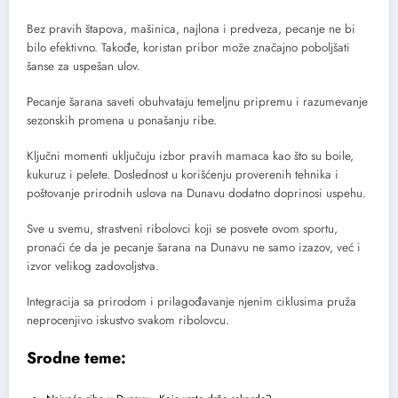
Bez pravih štapova, mašinica, najlona i predveza, pecanje ne bi
bilo efektivno. Takođe, koristan pribor može značajno poboljšati
šanse za uspešan ulov.
Pecanje šarana saveti obuhvataju temeljnu pripremu i razumevanje
sezonskih promena u ponašanju ribe.
Ključni momenti uključuju izbor pravih mamaca kao što su boile,
kukuruz i pelete. Doslednost u korišćenju proverenih tehnika i
poštovanje prirodnih uslova na Dunavu dodatno doprinosi uspehu.
Sve u svemu, strastveni ribolovci koji se posvete ovom sportu,
pronaći će da je pecanje šarana na Dunavu ne samo izazov, već i
izvor velikog zadovoljstva.
Integracija sa prirodom i prilagođavanje njenim ciklusima pruža
neprocenjivo iskustvo svakom ribolovcu.
Srodne teme: