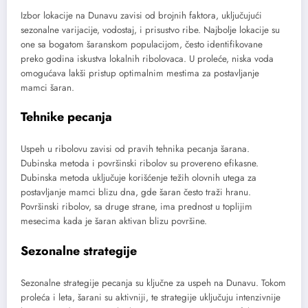
Izbor lokacije na Dunavu zavisi od brojnih faktora, uključujući
sezonalne varijacije, vodostaj, i prisustvo ribe. Najbolje lokacije su
one sa bogatom šaranskom populacijom, često identifikovane
preko godina iskustva lokalnih ribolovaca. U proleće, niska voda
omogućava lakši pristup optimalnim mestima za postavljanje
mamci šaran.
Tehnike pecanja
Uspeh u ribolovu zavisi od pravih tehnika pecanja šarana.
Dubinska metoda i površinski ribolov su provereno efikasne.
Dubinska metoda uključuje korišćenje težih olovnih utega za
postavljanje mamci blizu dna, gde šaran često traži hranu.
Površinski ribolov, sa druge strane, ima prednost u toplijim
mesecima kada je šaran aktivan blizu površine.
Sezonalne strategije
Sezonalne strategije pecanja su ključne za uspeh na Dunavu. Tokom
proleća i leta, šarani su aktivniji, te strategije uključuju intenzivnije