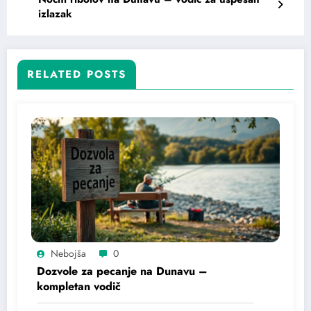
izlazak
RELATED POSTS
Nebojša
0
Dozvole za pecanje na Dunavu –
kompletan vodič