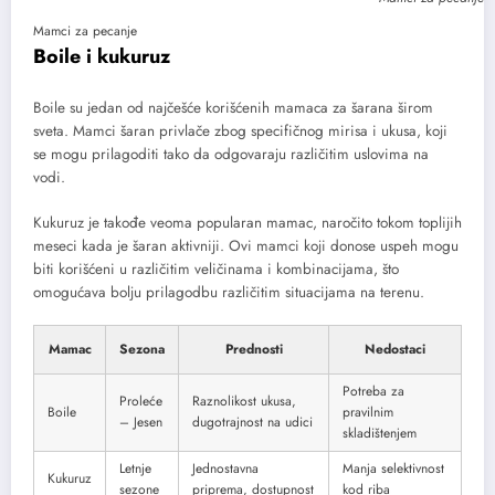
Mamci za pecanje
Boile i kukuruz
Boile su jedan od najčešće korišćenih mamaca za šarana širom
sveta. Mamci šaran privlače zbog specifičnog mirisa i ukusa, koji
se mogu prilagoditi tako da odgovaraju različitim uslovima na
vodi.
Kukuruz je takođe veoma popularan mamac, naročito tokom toplijih
meseci kada je šaran aktivniji. Ovi mamci koji donose uspeh mogu
biti korišćeni u različitim veličinama i kombinacijama, što
omogućava bolju prilagodbu različitim situacijama na terenu.
Mamac
Sezona
Prednosti
Nedostaci
Potreba za
Proleće
Raznolikost ukusa,
Boile
pravilnim
– Jesen
dugotrajnost na udici
skladištenjem
Letnje
Jednostavna
Manja selektivnost
Kukuruz
sezone
priprema, dostupnost
kod riba