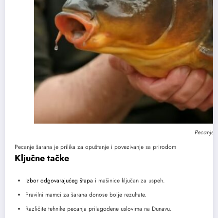
Pecanje 
Pecanje šarana je prilika za opuštanje i povezivanje sa prirodom
Ključne tačke
Izbor odgovarajućeg štapa
i mašinice ključan za uspeh.
Pravilni mamci za šarana donose bolje rezultate.
Različite tehnike pecanja prilagođene uslovima na Dunavu.