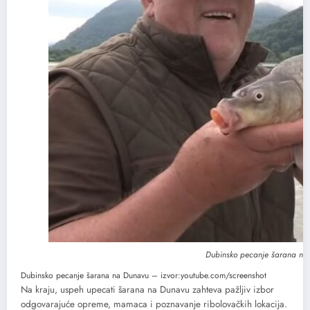
Dubinsko pecanje šarana na 
Dubinsko pecanje šarana na Dunavu – izvor:youtube.com/screenshot
Na kraju, uspeh upecati šarana na Dunavu zahteva pažljiv izbor
odgovarajuće opreme, mamaca i poznavanje ribolovačkih lokacija.