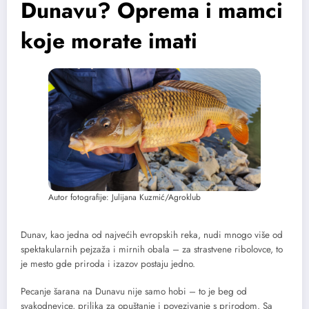
Dunavu? Oprema i mamci
koje morate imati
Autor fotografije: Julijana Kuzmić/Agroklub
Dunav, kao jedna od najvećih evropskih reka, nudi mnogo više od
spektakularnih pejzaža i mirnih obala – za strastvene ribolovce, to
je mesto gde priroda i izazov postaju jedno.
Pecanje šarana na Dunavu nije samo hobi – to je beg od
svakodnevice, prilika za opuštanje i povezivanje s prirodom. Sa