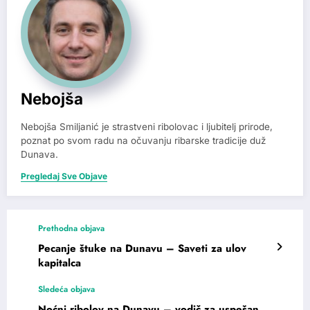
Nebojša
Nebojša Smiljanić je strastveni ribolovac i ljubitelj prirode,
poznat po svom radu na očuvanju ribarske tradicije duž
Dunava.
Pregledaj Sve Objave
Prethodna objava
Pecanje štuke na Dunavu – Saveti za ulov
kapitalca
Sledeća objava
Noćni ribolov na Dunavu – vodič za uspešan