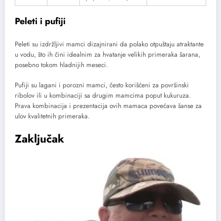
Peleti i pufiji
Peleti su izdržljivi mamci dizajnirani da polako otpuštaju atraktante
u vodu, što ih čini idealnim za hvatanje velikih primeraka šarana,
posebno tokom hladnijih meseci.
Pufiji su lagani i porozni mamci, često korišćeni za površinski
ribolov ili u kombinaciji sa drugim mamcima poput kukuruza.
Prava kombinacija i prezentacija ovih mamaca povećava šanse za
ulov kvalitetnih primeraka.
Zaključak