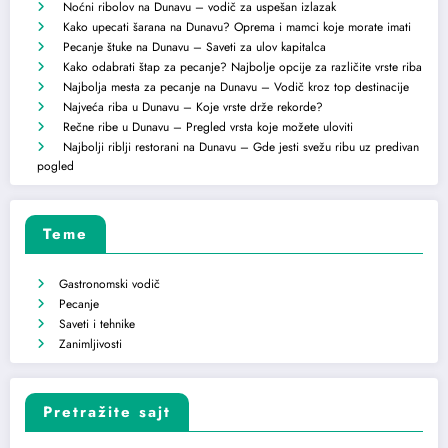
Noćni ribolov na Dunavu – vodič za uspešan izlazak
Kako upecati šarana na Dunavu? Oprema i mamci koje morate imati
Pecanje štuke na Dunavu – Saveti za ulov kapitalca
Kako odabrati štap za pecanje? Najbolje opcije za različite vrste riba
Najbolja mesta za pecanje na Dunavu – Vodič kroz top destinacije
Najveća riba u Dunavu – Koje vrste drže rekorde?
Rečne ribe u Dunavu – Pregled vrsta koje možete uloviti
Najbolji riblji restorani na Dunavu – Gde jesti svežu ribu uz predivan
pogled
Teme
Gastronomski vodič
Pecanje
Saveti i tehnike
Zanimljivosti
Pretražite sajt