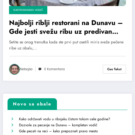
GASTRONOMSKI VODIČ
Najbolji riblji restorani na Dunavu –
Gde jesti svežu ribu uz predivan
pogled
Setite se onog trenutka kada ste prvi put osetili miris sveže pečene
ribe uz obalu,…
Nebojša
0 Komentara
Ceo Tekst
Novo sa obale
Kako održavati vodu u ribnjaku čistom tokom cele godine?
Dozvole za pecanje na Dunavu – kompletan vodič
Gde pecati na reci – kako prepoznati pravo mesto